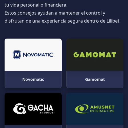
tu vida personal o financiera.
Estos consejos ayudan a mantener el control y
disfrutan de una experiencia segura dentro de Lilibet.
Novomatic
Gamomat