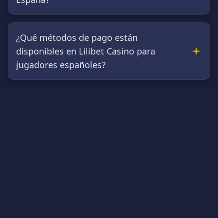
¿Qué métodos de pago están
disponibles en Lilibet Casino para
jugadores españoles?